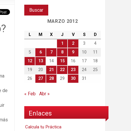
MARZO 2012
p?
L
M
X
J
V
S
D
1
2
3
4
5
6
7
8
9
10
11
12
13
14
15
16
17
18
19
20
21
22
23
24
25
rma
26
27
28
29
30
31
e de
« Feb
Abr »
ir
Enlaces
 más
Calcula tu Práctica