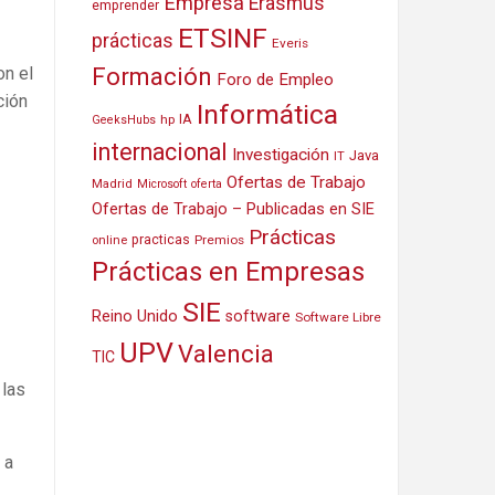
Empresa
Erasmus
emprender
ETSINF
prácticas
Everis
Formación
on el
Foro de Empleo
ción
Informática
IA
hp
GeeksHubs
internacional
Investigación
Java
IT
Ofertas de Trabajo
Madrid
Microsoft
oferta
Ofertas de Trabajo – Publicadas en SIE
Prácticas
practicas
Premios
online
Prácticas en Empresas
SIE
Reino Unido
software
Software Libre
UPV
Valencia
TIC
 las
 a