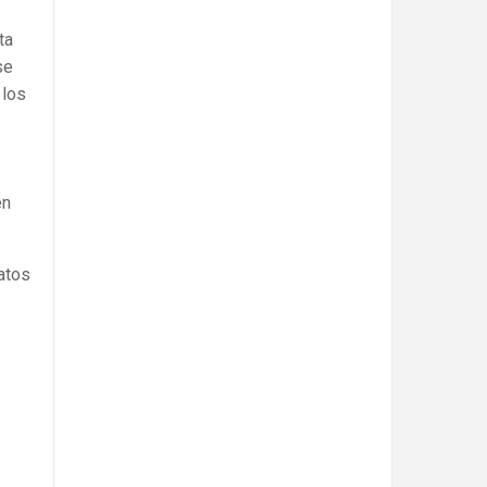
ta
se
 los
en
atos