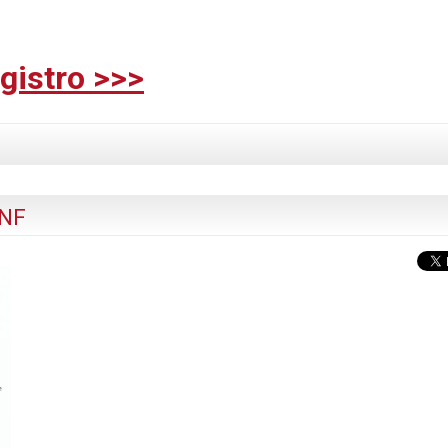
gistro >>>
INF