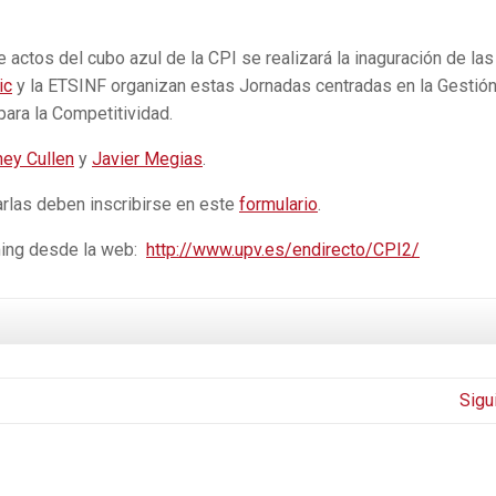
 actos del cubo azul de la CPI se realizará la inaguración de las
ic
y la ETSINF organizan estas Jornadas centradas en la Gestión
para la Competitividad.
ey Cullen
y
Javier Megias
.
arlas deben inscribirse en este
formulario
.
ming desde la web:
http://www.upv.es/endirecto/CPI2/
Sigu