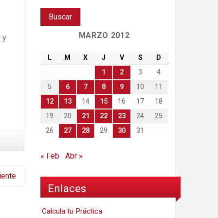
MARZO 2012
 y
L
M
X
J
V
S
D
1
2
3
4
5
6
7
8
9
10
11
12
13
14
15
16
17
18
19
20
21
22
23
24
25
26
27
28
29
30
31
« Feb
Abr »
iente
Enlaces
Calcula tu Práctica