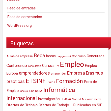
Feed de entradas
Feed de comentarios
WordPress.org
Etiquetas
Beca
Concursos
Aulas de empresa
becas
Concurso
capgemini
Empleo
Conferencia
Cursos
Empleo
consultoria
CV
Empresa
emprendedores
Erasmus
Europa
emprender
ETSINF
Formación
prácticas
Foro de
Everis
Informática
Empleo
IA
hp
GeeksHubs
internacional
Investigación
Java
IT
Madrid
Microsoft
oferta
Ofertas de Trabajo
Ofertas de Trabajo – Publicadas en SIE