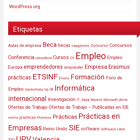
WordPress.org
Etiquetas
Beca
Concursos
Aulas de empresa
becas
Concurso
capgemini
Empleo
Conferencia
Cursos
Empleo
consultoria
CV
Empresa
emprendedores
Erasmus
Europa
emprender
ETSINF
Formación
prácticas
Foro de
Everis
Informática
Empleo
IA
hp
GeeksHubs
internacional
Investigación
Java
IT
Madrid
Microsoft
oferta
Ofertas de Trabajo
Ofertas de Trabajo – Publicadas en SIE
Prácticas en
Prácticas
practicas
Premios
online
SIE
Empresas
Reino Unido
software
Software Libre
UPV
Valencia