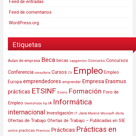
Feed de entradas
Feed de comentarios
WordPress.org
Etiquetas
Beca
Concursos
Aulas de empresa
becas
Concurso
capgemini
Empleo
Conferencia
Cursos
Empleo
consultoria
CV
Empresa
emprendedores
Erasmus
Europa
emprender
ETSINF
Formación
prácticas
Foro de
Everis
Informática
Empleo
IA
hp
GeeksHubs
internacional
Investigación
Java
IT
Madrid
Microsoft
oferta
Ofertas de Trabajo
Ofertas de Trabajo – Publicadas en SIE
Prácticas en
Prácticas
practicas
Premios
online