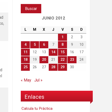
ad
JUNIO 2012
co,
L
M
X
J
V
S
D
1
2
3
4
5
6
7
8
9
10
11
12
13
14
15
16
17
18
19
20
21
22
23
24
25
26
27
28
29
30
ad
el
« May
Jul »
Enlaces
Calcula tu Práctica