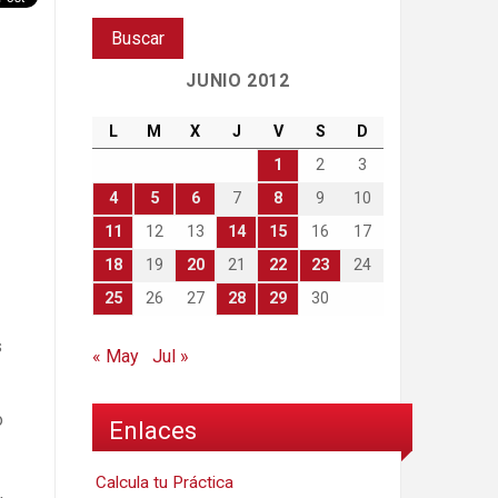
JUNIO 2012
L
M
X
J
V
S
D
1
2
3
4
5
6
7
8
9
10
11
12
13
14
15
16
17
18
19
20
21
22
23
24
25
26
27
28
29
30
s
« May
Jul »
o
Enlaces
Calcula tu Práctica