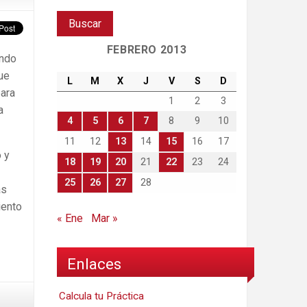
FEBRERO 2013
ando
ue
L
M
X
J
V
S
D
para
1
2
3
a
4
5
6
7
8
9
10
11
12
13
14
15
16
17
 y
18
19
20
21
22
23
24
25
26
27
28
as
iento
« Ene
Mar »
Enlaces
Calcula tu Práctica