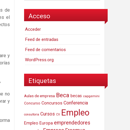
as de
Acceso
es el
ectos
Acceder
Feed de entradas
Feed de comentarios
are y
WordPress.org
orías
Etiquetas
»
ue no
Beca
Aulas de empresa
becas
capgemini
rar y
Conferencia
Concursos
Concurso
Empleo
Cursos
consultoria
CV
forma
emprendedores
Empleo Europa