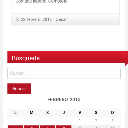
Jornada laboral: Completa
22 febrero, 2013
César
Búsqueda
FEBRERO 2013
L
M
X
J
V
S
D
1
2
3