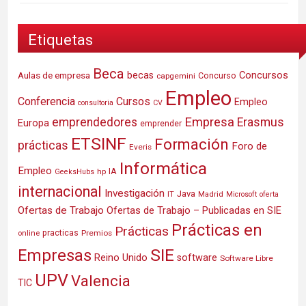
Etiquetas
Beca
Concursos
Aulas de empresa
becas
Concurso
capgemini
Empleo
Conferencia
Cursos
Empleo
consultoria
CV
Empresa
emprendedores
Erasmus
Europa
emprender
ETSINF
Formación
prácticas
Foro de
Everis
Informática
Empleo
IA
hp
GeeksHubs
internacional
Investigación
Java
IT
Madrid
Microsoft
oferta
Ofertas de Trabajo
Ofertas de Trabajo – Publicadas en SIE
Prácticas en
Prácticas
practicas
Premios
online
SIE
Empresas
Reino Unido
software
Software Libre
UPV
Valencia
TIC