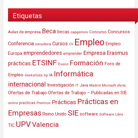
Etiquetas
Beca
Concursos
Aulas de empresa
becas
Concurso
capgemini
Empleo
Conferencia
Cursos
Empleo
consultoria
CV
Empresa
emprendedores
Erasmus
Europa
emprender
ETSINF
Formación
prácticas
Foro de
Everis
Informática
Empleo
IA
hp
GeeksHubs
internacional
Investigación
Java
IT
Madrid
Microsoft
oferta
Ofertas de Trabajo
Ofertas de Trabajo – Publicadas en SIE
Prácticas en
Prácticas
practicas
Premios
online
SIE
Empresas
Reino Unido
software
Software Libre
UPV
Valencia
TIC