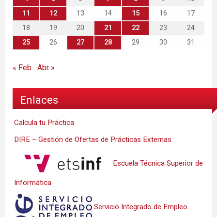
11
12
13
14
15
16
17
18
19
20
21
22
23
24
25
26
27
28
29
30
31
« Feb
Abr »
Enlaces
Calcula tu Práctica
DIRE – Gestión de Ofertas de Prácticas Externas
Escuela Técnica Superior de
Informática
Servicio Integrado de Empleo