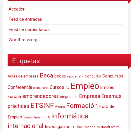
Acceder
Feed de entradas
Feed de comentarios
WordPress.org
Etiquetas
Beca
Concursos
Aulas de empresa
becas
Concurso
capgemini
Empleo
Conferencia
Cursos
Empleo
consultoria
CV
Empresa
emprendedores
Erasmus
Europa
emprender
ETSINF
Formación
prácticas
Foro de
Everis
Informática
Empleo
IA
hp
GeeksHubs
internacional
Investigación
Java
IT
Madrid
Microsoft
oferta