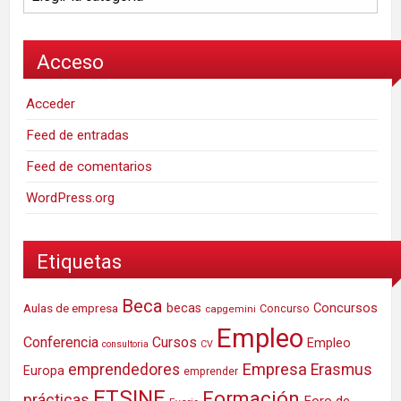
Acceso
Acceder
Feed de entradas
Feed de comentarios
WordPress.org
Etiquetas
Beca
Concursos
Aulas de empresa
becas
Concurso
capgemini
Empleo
Conferencia
Cursos
Empleo
consultoria
CV
Empresa
emprendedores
Erasmus
Europa
emprender
ETSINF
Formación
prácticas