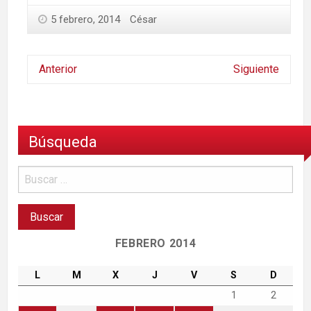
5 febrero, 2014
César
Anterior
Siguiente
Búsqueda
FEBRERO 2014
L
M
X
J
V
S
D
1
2