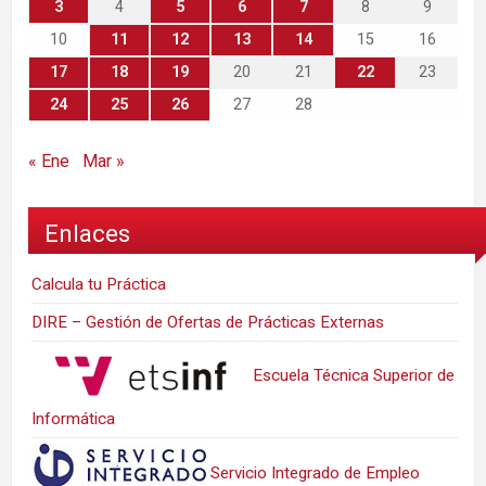
3
4
5
6
7
8
9
10
11
12
13
14
15
16
17
18
19
20
21
22
23
24
25
26
27
28
« Ene
Mar »
Enlaces
Calcula tu Práctica
DIRE – Gestión de Ofertas de Prácticas Externas
Escuela Técnica Superior de
Informática
Servicio Integrado de Empleo