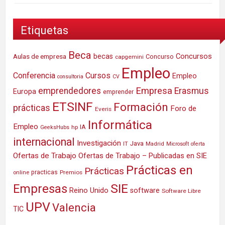
Etiquetas
Beca
Concursos
Aulas de empresa
becas
Concurso
capgemini
Empleo
Conferencia
Cursos
Empleo
consultoria
CV
Empresa
emprendedores
Erasmus
Europa
emprender
ETSINF
Formación
prácticas
Foro de
Everis
Informática
Empleo
IA
hp
GeeksHubs
internacional
Investigación
Java
IT
Madrid
Microsoft
oferta
Ofertas de Trabajo
Ofertas de Trabajo – Publicadas en SIE
Prácticas en
Prácticas
practicas
Premios
online
SIE
Empresas
Reino Unido
software
Software Libre
UPV
Valencia
TIC