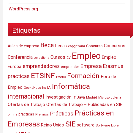
WordPress.org
Etiquetas
Beca
Concursos
Aulas de empresa
becas
Concurso
capgemini
Empleo
Conferencia
Cursos
Empleo
consultoria
CV
Empresa
emprendedores
Erasmus
Europa
emprender
ETSINF
Formación
prácticas
Foro de
Everis
Informática
Empleo
IA
hp
GeeksHubs
internacional
Investigación
Java
IT
Madrid
Microsoft
oferta
Ofertas de Trabajo
Ofertas de Trabajo – Publicadas en SIE
Prácticas en
Prácticas
practicas
Premios
online
SIE
Empresas
Reino Unido
software
Software Libre