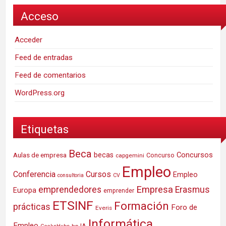
Acceso
Acceder
Feed de entradas
Feed de comentarios
WordPress.org
Etiquetas
Beca
Concursos
Aulas de empresa
becas
Concurso
capgemini
Empleo
Conferencia
Cursos
Empleo
consultoria
CV
Empresa
emprendedores
Erasmus
Europa
emprender
ETSINF
Formación
prácticas
Foro de
Everis
Informática
Empleo
IA