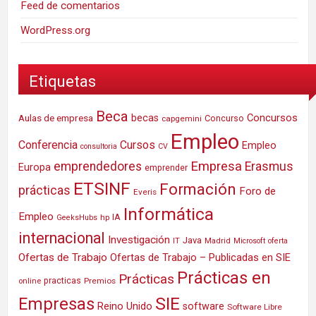
Feed de comentarios
WordPress.org
Etiquetas
Beca
Concursos
Aulas de empresa
becas
Concurso
capgemini
Empleo
Conferencia
Cursos
Empleo
consultoria
CV
Empresa
emprendedores
Erasmus
Europa
emprender
ETSINF
Formación
prácticas
Foro de
Everis
Informática
Empleo
IA
hp
GeeksHubs
internacional
Investigación
Java
IT
Madrid
Microsoft
oferta
Ofertas de Trabajo
Ofertas de Trabajo – Publicadas en SIE
Prácticas en
Prácticas
practicas
Premios
online
SIE
Empresas
Reino Unido
software
Software Libre