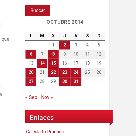
OCTUBRE 2014
l,
L
M
X
J
V
S
D
s que
1
2
3
4
5
6
7
8
9
10
11
12
13
14
15
16
17
18
19
20
21
22
23
24
25
26
27
28
29
30
31
o
a
« Sep
Nov »
Enlaces
Calcula tu Práctica