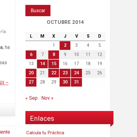
OCTUBRE 2014
L
M
X
J
V
S
D
1
2
3
4
5
ia
, ha
6
7
8
9
10
11
12
esas
13
14
15
16
17
18
19
20
21
22
23
24
25
26
27
28
29
30
31
II –
« Sep
Nov »
Enlaces
iente
Calcula tu Práctica