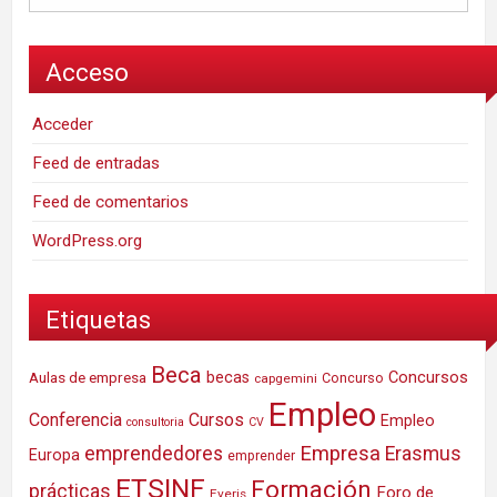
Acceso
Acceder
Feed de entradas
Feed de comentarios
WordPress.org
Etiquetas
Beca
Concursos
Aulas de empresa
becas
Concurso
capgemini
Empleo
Conferencia
Cursos
Empleo
consultoria
CV
Empresa
emprendedores
Erasmus
Europa
emprender
ETSINF
Formación
prácticas
Foro de
Everis