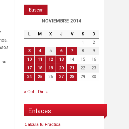
NOVIEMBRE 2014
º
L
M
X
J
V
S
D
hoa,
1
2
casos
3
4
5
6
7
8
9
10
11
12
13
14
15
16
y su
17
18
19
20
21
22
23
24
25
26
27
28
29
30
« Oct
Dic »
Enlaces
Calcula tu Práctica