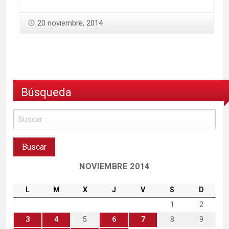
20 noviembre, 2014
Búsqueda
NOVIEMBRE 2014
L
M
X
J
V
S
D
1
2
3
4
5
6
7
8
9