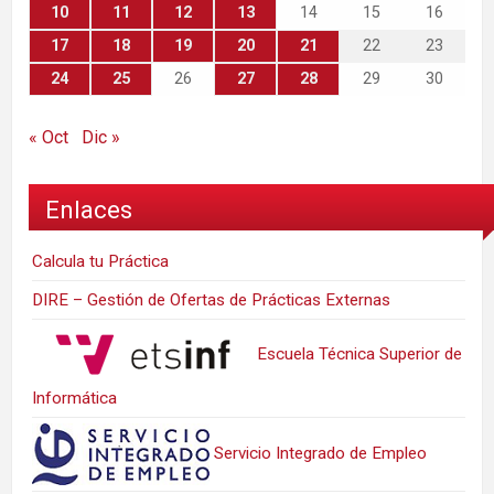
10
11
12
13
14
15
16
17
18
19
20
21
22
23
24
25
26
27
28
29
30
« Oct
Dic »
Enlaces
Calcula tu Práctica
DIRE – Gestión de Ofertas de Prácticas Externas
Escuela Técnica Superior de
Informática
Servicio Integrado de Empleo