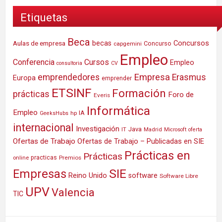
Etiquetas
Beca
Concursos
Aulas de empresa
becas
Concurso
capgemini
Empleo
Conferencia
Cursos
Empleo
consultoria
CV
Empresa
emprendedores
Erasmus
Europa
emprender
ETSINF
Formación
prácticas
Foro de
Everis
Informática
Empleo
IA
hp
GeeksHubs
internacional
Investigación
Java
IT
Madrid
Microsoft
oferta
Ofertas de Trabajo
Ofertas de Trabajo – Publicadas en SIE
Prácticas en
Prácticas
practicas
Premios
online
SIE
Empresas
Reino Unido
software
Software Libre
UPV
Valencia
TIC