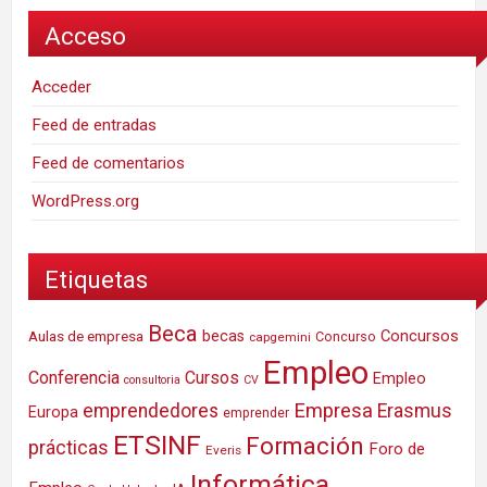
Acceso
Acceder
Feed de entradas
Feed de comentarios
WordPress.org
Etiquetas
Beca
Concursos
Aulas de empresa
becas
Concurso
capgemini
Empleo
Conferencia
Cursos
Empleo
consultoria
CV
Empresa
emprendedores
Erasmus
Europa
emprender
ETSINF
Formación
prácticas
Foro de
Everis
Informática