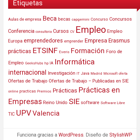
Etiquetas
Beca
Concursos
Aulas de empresa
becas
Concurso
capgemini
Empleo
Conferencia
Cursos
Empleo
consultoria
CV
Empresa
emprendedores
Erasmus
Europa
emprender
ETSINF
Formación
prácticas
Foro de
Everis
Informática
Empleo
IA
hp
GeeksHubs
internacional
Investigación
Java
IT
Madrid
Microsoft
oferta
Ofertas de Trabajo
Ofertas de Trabajo – Publicadas en SIE
Prácticas en
Prácticas
practicas
Premios
online
SIE
Empresas
Reino Unido
software
Software Libre
UPV
Valencia
TIC
Funciona gracias a
WordPress
. Diseño de
StylishWP