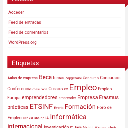
Acceder
Feed de entradas
Feed de comentarios
WordPress.org
Etiquetas
Beca
Concursos
Aulas de empresa
becas
Concurso
capgemini
Empleo
Conferencia
Cursos
Empleo
consultoria
CV
Empresa
emprendedores
Erasmus
Europa
emprender
ETSINF
Formación
prácticas
Foro de
Everis
Informática
Empleo
IA
hp
GeeksHubs
internacional
Investigación
Java
IT
Madrid
Microsoft
oferta