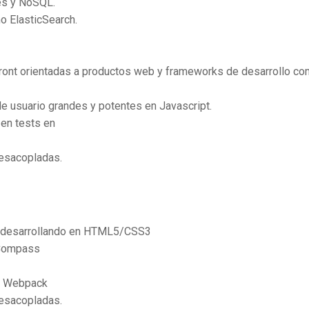
es y NoSQL.
 ElasticSearch.
front orientadas a productos web y frameworks de desarrollo c
de usuario grandes y potentes en Javascript.
en tests en
desacopladas.
s desarrollando en HTML5/CSS3
 Compass
 / Webpack
desacopladas.