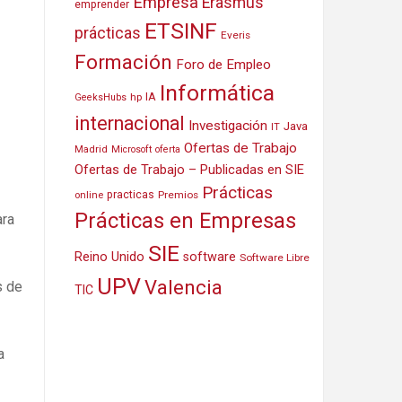
Empresa
Erasmus
emprender
ETSINF
prácticas
Everis
Formación
Foro de Empleo
Informática
IA
hp
GeeksHubs
internacional
Investigación
Java
IT
Ofertas de Trabajo
Madrid
Microsoft
oferta
Ofertas de Trabajo – Publicadas en SIE
Prácticas
practicas
Premios
online
Prácticas en Empresas
ara
SIE
Reino Unido
software
Software Libre
UPV
Valencia
s de
TIC
a