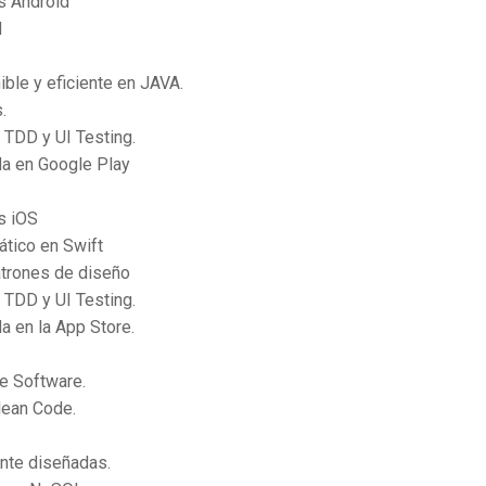
es Android
d
ible y eficiente en JAVA.
.
 TDD y UI Testing.
da en Google Play
s iOS
ático en Swift
trones de diseño
 TDD y UI Testing.
a en la App Store.
de Software.
lean Code.
.
nte diseñadas.