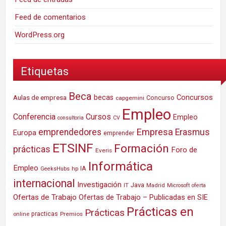
Feed de comentarios
WordPress.org
Etiquetas
Beca
Concursos
Aulas de empresa
becas
Concurso
capgemini
Empleo
Conferencia
Cursos
Empleo
consultoria
CV
Empresa
emprendedores
Erasmus
Europa
emprender
ETSINF
Formación
prácticas
Foro de
Everis
Informática
Empleo
IA
hp
GeeksHubs
internacional
Investigación
Java
IT
Madrid
Microsoft
oferta
Ofertas de Trabajo
Ofertas de Trabajo – Publicadas en SIE
Prácticas en
Prácticas
practicas
Premios
online