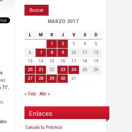
MARZO 2017
L
M
X
J
V
S
D
1
2
3
4
5
6
7
8
9
10
11
12
13
14
15
16
17
18
19
20
21
22
23
24
25
26
la
27
28
29
30
31
cas
 TI
”,
« Feb
Abr »
n,
Enlaces
Cubo
Calcula tu Práctica