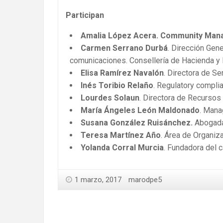
Participan
Amalia López Acera. Community Mana
Carmen Serrano Durbá
. Dirección Gen
comunicaciones. Consellería de Hacienda y 
Elisa Ramírez Navalón
. Directora de S
Inés Toribio Relaño
. Regulatory compli
Lourdes Solaun
. Directora de Recurso
María Ángeles León Maldonado
. Mana
Susana González Ruisánchez.
Abogada
Teresa Martínez Año
. Área de Organiz
Yolanda Corral Murcia
. Fundadora del 
1 marzo, 2017
marodpe5