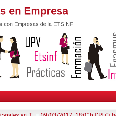
as en Empresa
nes con Empresas de la ETSINF
ionales en TI – 09/03/2017. 18:00h CPI Cub