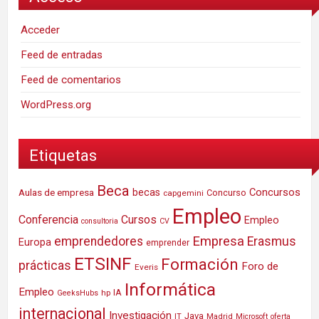
Acceder
Feed de entradas
Feed de comentarios
WordPress.org
Etiquetas
Beca
Concursos
Aulas de empresa
becas
Concurso
capgemini
Empleo
Conferencia
Cursos
Empleo
consultoria
CV
Empresa
emprendedores
Erasmus
Europa
emprender
ETSINF
Formación
prácticas
Foro de
Everis
Informática
Empleo
IA
hp
GeeksHubs
internacional
Investigación
Java
IT
Madrid
Microsoft
oferta