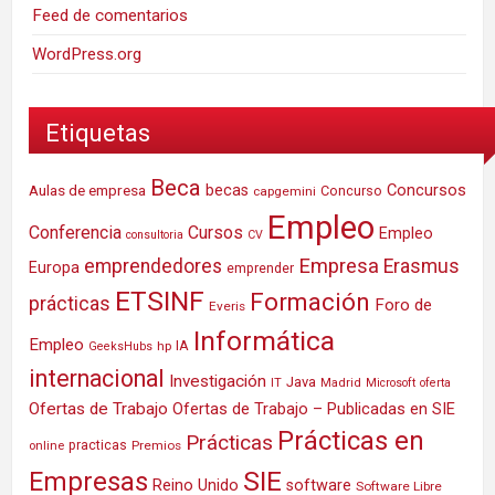
Feed de comentarios
WordPress.org
Etiquetas
Beca
Concursos
Aulas de empresa
becas
Concurso
capgemini
Empleo
Conferencia
Cursos
Empleo
consultoria
CV
Empresa
emprendedores
Erasmus
Europa
emprender
ETSINF
Formación
prácticas
Foro de
Everis
Informática
Empleo
IA
hp
GeeksHubs
internacional
Investigación
Java
IT
Madrid
Microsoft
oferta
Ofertas de Trabajo
Ofertas de Trabajo – Publicadas en SIE
Prácticas en
Prácticas
practicas
Premios
online
SIE
Empresas
Reino Unido
software
Software Libre