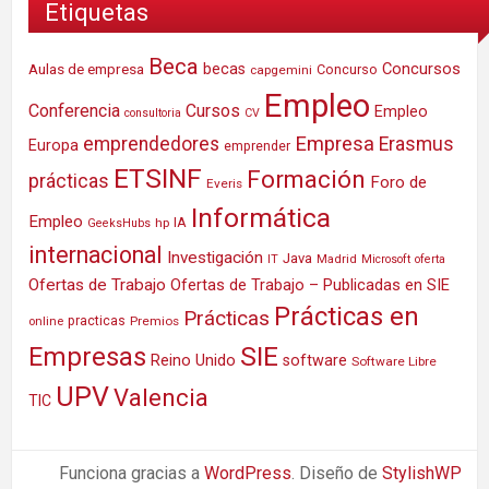
Etiquetas
Beca
Concursos
Aulas de empresa
becas
Concurso
capgemini
Empleo
Conferencia
Cursos
Empleo
consultoria
CV
Empresa
emprendedores
Erasmus
Europa
emprender
ETSINF
Formación
prácticas
Foro de
Everis
Informática
Empleo
IA
hp
GeeksHubs
internacional
Investigación
Java
IT
Madrid
Microsoft
oferta
Ofertas de Trabajo
Ofertas de Trabajo – Publicadas en SIE
Prácticas en
Prácticas
practicas
Premios
online
SIE
Empresas
Reino Unido
software
Software Libre
UPV
Valencia
TIC
Funciona gracias a
WordPress
. Diseño de
StylishWP