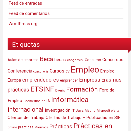
Feed de entradas
Feed de comentarios
WordPress.org
Etiquetas
Beca
Concursos
Aulas de empresa
becas
Concurso
capgemini
Empleo
Conferencia
Cursos
Empleo
consultoria
CV
Empresa
emprendedores
Erasmus
Europa
emprender
ETSINF
Formación
prácticas
Foro de
Everis
Informática
Empleo
IA
hp
GeeksHubs
internacional
Investigación
Java
IT
Madrid
Microsoft
oferta
Ofertas de Trabajo
Ofertas de Trabajo – Publicadas en SIE
Prácticas en
Prácticas
practicas
Premios
online