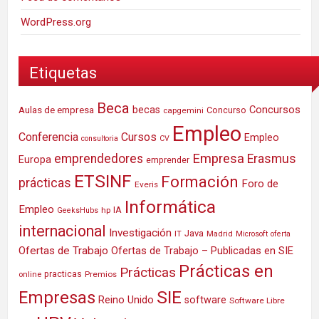
WordPress.org
Etiquetas
Beca
Concursos
Aulas de empresa
becas
Concurso
capgemini
Empleo
Conferencia
Cursos
Empleo
consultoria
CV
Empresa
emprendedores
Erasmus
Europa
emprender
ETSINF
Formación
prácticas
Foro de
Everis
Informática
Empleo
IA
hp
GeeksHubs
internacional
Investigación
Java
IT
Madrid
Microsoft
oferta
Ofertas de Trabajo
Ofertas de Trabajo – Publicadas en SIE
Prácticas en
Prácticas
practicas
Premios
online
SIE
Empresas
Reino Unido
software
Software Libre