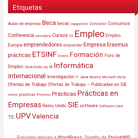
Etiquetas
Beca
Concursos
Aulas de empresa
becas
Concurso
capgemini
Empleo
Conferencia
Cursos
Empleo
consultoria
CV
Empresa
emprendedores
Erasmus
Europa
emprender
ETSINF
Formación
prácticas
Foro de
Everis
Informática
Empleo
IA
hp
GeeksHubs
internacional
Investigación
Java
IT
Madrid
Microsoft
oferta
Ofertas de Trabajo
Ofertas de Trabajo – Publicadas en SIE
Prácticas en
Prácticas
practicas
Premios
online
SIE
Empresas
Reino Unido
software
Software Libre
UPV
Valencia
TIC
Funciona gracias a
WordPress
. Diseño de
StylishWP