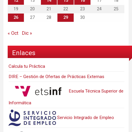
12
13
14
15
16
17
18
19
20
21
22
23
24
25
26
27
28
29
30
« Oct
Dic »
Enlaces
Calcula tu Práctica
DIRE – Gestión de Ofertas de Prácticas Externas
Escuela Técnica Superior de
Informática
Servicio Integrado de Empleo