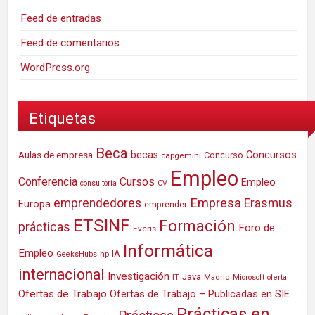
Feed de entradas
Feed de comentarios
WordPress.org
Etiquetas
Beca
Concursos
Aulas de empresa
becas
Concurso
capgemini
Empleo
Conferencia
Cursos
Empleo
consultoria
CV
Empresa
emprendedores
Erasmus
Europa
emprender
ETSINF
Formación
prácticas
Foro de
Everis
Informática
Empleo
IA
hp
GeeksHubs
internacional
Investigación
Java
IT
Madrid
Microsoft
oferta
Ofertas de Trabajo
Ofertas de Trabajo – Publicadas en SIE
Prácticas en