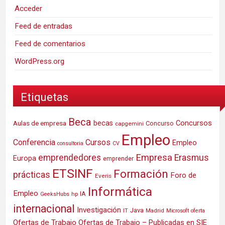
Acceder
Feed de entradas
Feed de comentarios
WordPress.org
Etiquetas
Beca
Concursos
Aulas de empresa
becas
Concurso
capgemini
Empleo
Conferencia
Cursos
Empleo
consultoria
CV
Empresa
emprendedores
Erasmus
Europa
emprender
ETSINF
Formación
prácticas
Foro de
Everis
Informática
Empleo
IA
hp
GeeksHubs
internacional
Investigación
Java
IT
Madrid
Microsoft
oferta
Ofertas de Trabajo
Ofertas de Trabajo – Publicadas en SIE