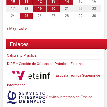
10
11
12
13
14
15
16
17
18
19
20
21
22
23
24
25
26
27
28
29
30
« May
Jul »
Enlaces
Calcula tu Práctica
DIRE – Gestión de Ofertas de Prácticas Externas
Escuela Técnica Superior de
Informática
Servicio Integrado de Empleo