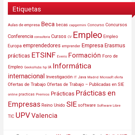
Etiquetas
Beca
Concursos
Aulas de empresa
becas
Concurso
capgemini
Empleo
Conferencia
Cursos
Empleo
consultoria
CV
Empresa
emprendedores
Erasmus
Europa
emprender
ETSINF
Formación
prácticas
Foro de
Everis
Informática
Empleo
IA
hp
GeeksHubs
internacional
Investigación
Java
IT
Madrid
Microsoft
oferta
Ofertas de Trabajo
Ofertas de Trabajo – Publicadas en SIE
Prácticas en
Prácticas
practicas
Premios
online
SIE
Empresas
Reino Unido
software
Software Libre
UPV
Valencia
TIC