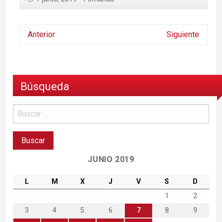
Anterior
Siguiente
Búsqueda
JUNIO 2019
L
M
X
J
V
S
D
1
2
3
4
5
6
7
8
9