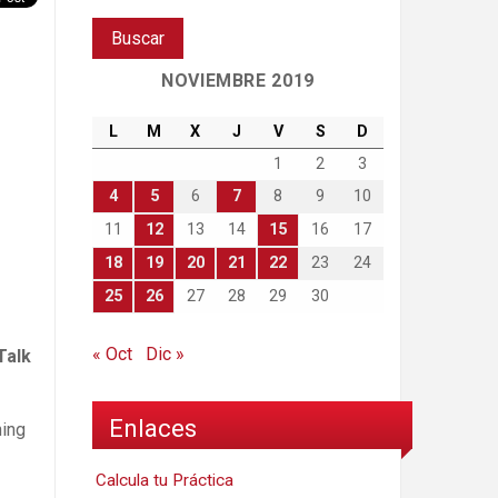
NOVIEMBRE 2019
L
M
X
J
V
S
D
1
2
3
4
5
6
7
8
9
10
11
12
13
14
15
16
17
18
19
20
21
22
23
24
25
26
27
28
29
30
« Oct
Dic »
Talk
Enlaces
ning
Calcula tu Práctica