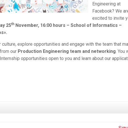
Engineering at
Facebook? We ar
excited to invite 
th
ay 25
November, 16:00 hours – School of Informatics –
os».
r culture, explore opportunities and engage with the team that m
 from our
Production Engineering team
and networking
.
You w
Internship opportunities open to you
and learn about our applicat
Sigu