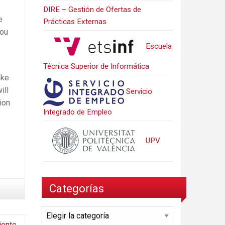
DIRE – Gestión de Ofertas de
e
Prácticas Externas
you
Escuela
Técnica Superior de Informática
ake
ill
Servicio
ion
Integrado de Empleo
UPV
Categorías
Categorías
iente