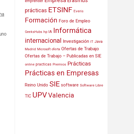
Empresa
Erasmus
emprender
ETSINF
prácticas
Everis
ha
Formación
Foro de Empleo
Informática
IA
hp
GeeksHubs
 uno
internacional
Investigación
Java
IT
Ofertas de Trabajo
Madrid
Microsoft
oferta
Ofertas de Trabajo – Publicadas en SIE
Prácticas
practicas
Premios
online
Prácticas en Empresas
SIE
Reino Unido
software
Software Libre
UPV
Valencia
TIC