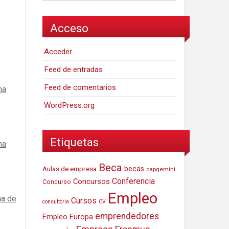
Acceso
Acceder
Feed de entradas
Feed de comentarios
ha
WordPress.org
Etiquetas
ha
Beca
Aulas de empresa
becas
capgemini
Conferencia
Concursos
Concurso
Empleo
ha de
Cursos
consultoria
CV
emprendedores
Empleo Europa