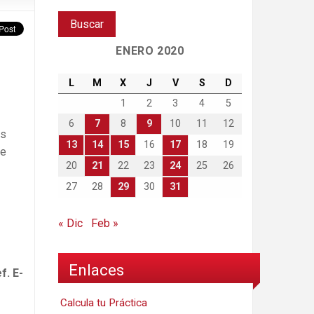
ENERO 2020
L
M
X
J
V
S
D
1
2
3
4
5
6
7
8
9
10
11
12
as
13
14
15
16
17
18
19
de
20
21
22
23
24
25
26
27
28
29
30
31
« Dic
Feb »
Enlaces
f. E-
Calcula tu Práctica