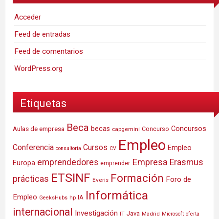
Acceder
Feed de entradas
Feed de comentarios
WordPress.org
Etiquetas
Beca
Concursos
Aulas de empresa
becas
Concurso
capgemini
Empleo
Conferencia
Cursos
Empleo
consultoria
CV
Empresa
emprendedores
Erasmus
Europa
emprender
ETSINF
Formación
prácticas
Foro de
Everis
Informática
Empleo
IA
hp
GeeksHubs
internacional
Investigación
Java
IT
Madrid
Microsoft
oferta