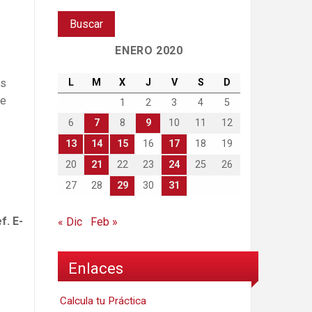
ENERO 2020
L
M
X
J
V
S
D
as
de
1
2
3
4
5
6
7
8
9
10
11
12
13
14
15
16
17
18
19
20
21
22
23
24
25
26
27
28
29
30
31
f. E-
« Dic
Feb »
Enlaces
Calcula tu Práctica