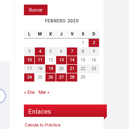
FEBRERO 2020
L
M
X
J
V
S
D
1
2
3
4
5
6
7
8
9
10
11
12
13
14
15
16
17
18
19
20
21
22
23
24
25
26
27
28
29
« Ene
Mar »
Enlaces
Calcula tu Práctica