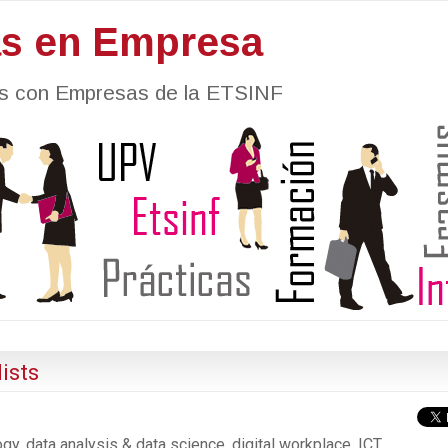
as en Empresa
nes con Empresas de la ETSINF
ists
y, data analysis & data science, digital workplace, ICT