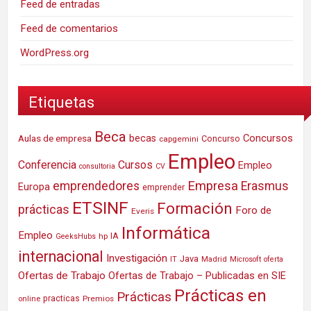
Feed de entradas
Feed de comentarios
WordPress.org
Etiquetas
Beca
Concursos
Aulas de empresa
becas
Concurso
capgemini
Empleo
Conferencia
Cursos
Empleo
consultoria
CV
Empresa
emprendedores
Erasmus
Europa
emprender
ETSINF
Formación
prácticas
Foro de
Everis
Informática
Empleo
IA
hp
GeeksHubs
internacional
Investigación
Java
IT
Madrid
Microsoft
oferta
Ofertas de Trabajo
Ofertas de Trabajo – Publicadas en SIE
Prácticas en
Prácticas
practicas
Premios
online