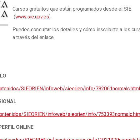
Cursos gratuitos que están programados desde el SIE
(
www.sie.upv.es
).
Puedes consultar los detalles y cómo inscribirte a los cur
a través del enlace.
ÍCULO
ontenidos/SIEORIEN/infoweb/sieorien/info/782061normalc.html
ESIONAL
contenidos/SIEORIEN/infoweb/sieorien/info/753393normalc.ht
TU PERFIL ONLINE
/contenidos/SIEORIEN/infoweb/sieorien/info/1021329normalc.h