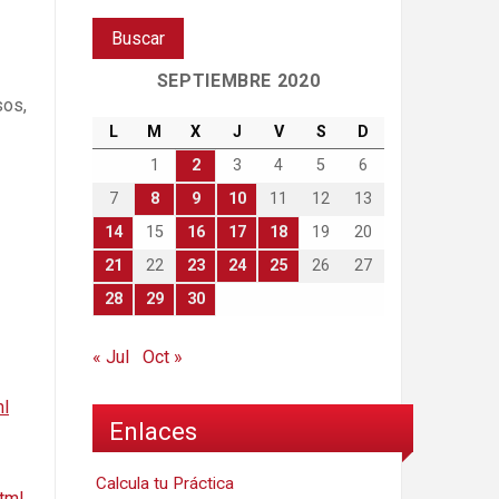
SEPTIEMBRE 2020
sos,
L
M
X
J
V
S
D
1
2
3
4
5
6
7
8
9
10
11
12
13
14
15
16
17
18
19
20
21
22
23
24
25
26
27
28
29
30
« Jul
Oct »
ml
Enlaces
Calcula tu Práctica
tml