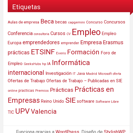
Etiquetas
Beca
Concursos
Aulas de empresa
becas
Concurso
capgemini
Empleo
Conferencia
Cursos
Empleo
consultoria
CV
Empresa
emprendedores
Erasmus
Europa
emprender
ETSINF
Formación
prácticas
Foro de
Everis
Informática
Empleo
IA
hp
GeeksHubs
internacional
Investigación
Java
IT
Madrid
Microsoft
oferta
Ofertas de Trabajo
Ofertas de Trabajo – Publicadas en SIE
Prácticas en
Prácticas
practicas
Premios
online
SIE
Empresas
Reino Unido
software
Software Libre
UPV
Valencia
TIC
Funciona gracias a
WordPress
. Diseño de
StylishWP