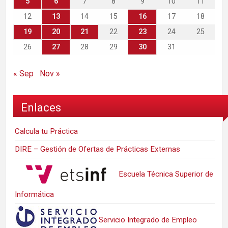
5
6
7
8
9
10
11
12
13
14
15
16
17
18
19
20
21
22
23
24
25
26
27
28
29
30
31
« Sep
Nov »
Enlaces
Calcula tu Práctica
DIRE – Gestión de Ofertas de Prácticas Externas
Escuela Técnica Superior de
Informática
Servicio Integrado de Empleo