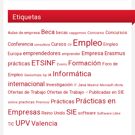
Etiquetas
Beca
Concursos
Aulas de empresa
becas
Concurso
capgemini
Empleo
Conferencia
Cursos
Empleo
consultoria
CV
Empresa
emprendedores
Erasmus
Europa
emprender
ETSINF
Formación
prácticas
Foro de
Everis
Informática
Empleo
IA
hp
GeeksHubs
internacional
Investigación
Java
IT
Madrid
Microsoft
oferta
Ofertas de Trabajo
Ofertas de Trabajo – Publicadas en SIE
Prácticas en
Prácticas
practicas
Premios
online
SIE
Empresas
Reino Unido
software
Software Libre
UPV
Valencia
TIC