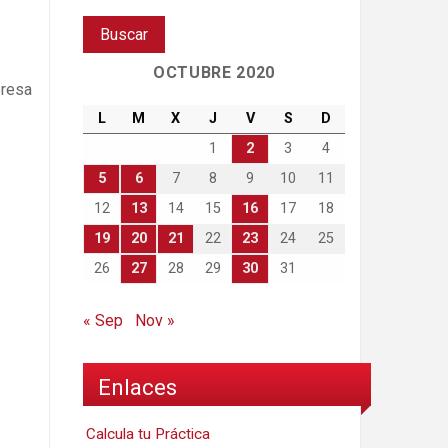
OCTUBRE 2020
presa
L
M
X
J
V
S
D
1
2
3
4
5
6
7
8
9
10
11
12
13
14
15
16
17
18
19
20
21
22
23
24
25
26
27
28
29
30
31
« Sep
Nov »
Enlaces
Calcula tu Práctica