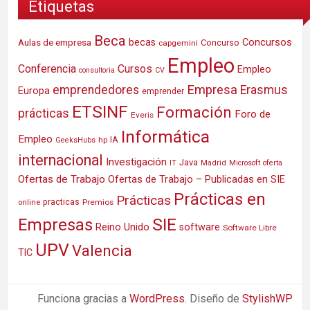
Etiquetas
Beca
Concursos
Aulas de empresa
becas
Concurso
capgemini
Empleo
Conferencia
Cursos
Empleo
consultoria
CV
Empresa
emprendedores
Erasmus
Europa
emprender
ETSINF
Formación
prácticas
Foro de
Everis
Informática
Empleo
IA
hp
GeeksHubs
internacional
Investigación
Java
IT
Madrid
Microsoft
oferta
Ofertas de Trabajo
Ofertas de Trabajo – Publicadas en SIE
Prácticas en
Prácticas
practicas
Premios
online
SIE
Empresas
Reino Unido
software
Software Libre
UPV
Valencia
TIC
Funciona gracias a
WordPress
. Diseño de
StylishWP