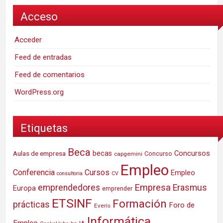
Acceso
Acceder
Feed de entradas
Feed de comentarios
WordPress.org
Etiquetas
Beca
Concursos
Aulas de empresa
becas
Concurso
capgemini
Empleo
Conferencia
Cursos
Empleo
consultoria
CV
Empresa
emprendedores
Erasmus
Europa
emprender
ETSINF
Formación
prácticas
Foro de
Everis
Informática