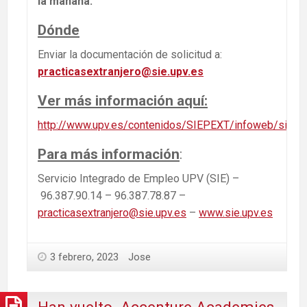
la mañana.
Dónde
Enviar la documentación de solicitud a:
practicasextranjero@sie.upv.es
Ver más información aquí:
http://www.upv.es/contenidos/SIEPEXT/infoweb/siepe
Para más información
:
Servicio Integrado de Empleo UPV (SIE) –
96.387.90.14 – 96.387.78.87 –
practicasextranjero@sie.upv.es
–
www.sie.upv.es
3 febrero, 2023
Jose
Han vuelto. Accenture Academies