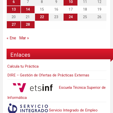
6
7
8
9
10
11
12
13
14
15
16
17
18
19
20
21
22
23
24
25
26
27
28
« Ene
Mar »
Enlaces
Calcula tu Práctica
DIRE – Gestión de Ofertas de Prácticas Externas
Escuela Técnica Superior de
Informática
Servicio Integrado de Empleo