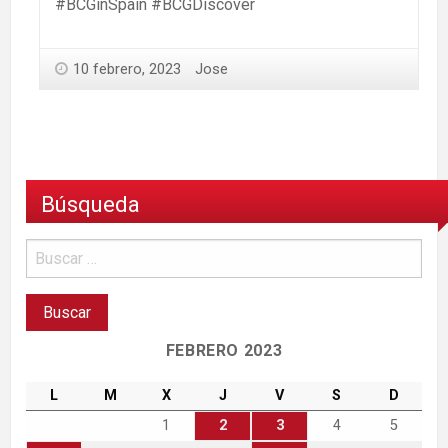
#BCGinSpain #BCGDiscover
10 febrero, 2023
Jose
Búsqueda
FEBRERO 2023
L
M
X
J
V
S
D
1
2
3
4
5