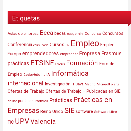
Etiquetas
Beca
Concursos
Aulas de empresa
becas
Concurso
capgemini
Empleo
Conferencia
Cursos
Empleo
consultoria
CV
Empresa
emprendedores
Erasmus
Europa
emprender
ETSINF
Formación
prácticas
Foro de
Everis
Informática
Empleo
IA
hp
GeeksHubs
internacional
Investigación
Java
IT
Madrid
Microsoft
oferta
Ofertas de Trabajo
Ofertas de Trabajo – Publicadas en SIE
Prácticas en
Prácticas
practicas
Premios
online
SIE
Empresas
Reino Unido
software
Software Libre
UPV
Valencia
TIC