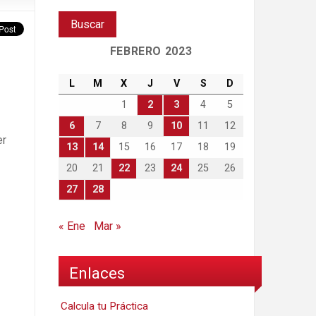
FEBRERO 2023
L
M
X
J
V
S
D
1
2
3
4
5
6
7
8
9
10
11
12
er
13
14
15
16
17
18
19
20
21
22
23
24
25
26
27
28
« Ene
Mar »
Enlaces
Calcula tu Práctica