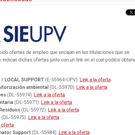
ibido ofertas de empleo que encajan en las titulaciones que se
 indican dichas ofertas junto con un link en el cual podéis obten
T / LOCAL SUPPORT
(E-55964-UPV).
Link a la oferta
itorización ambiental
(DL-55970).
Link a la oferta
les
(DL-55974).
Link a la oferta
ntaria
(DL-55971).
Link a la oferta
 Residuos
(DL-55972).
Link a la oferta
r
(DL-55975).
Link a la oferta
a oferta
nator Support
(DL-55984).
Link a la oferta